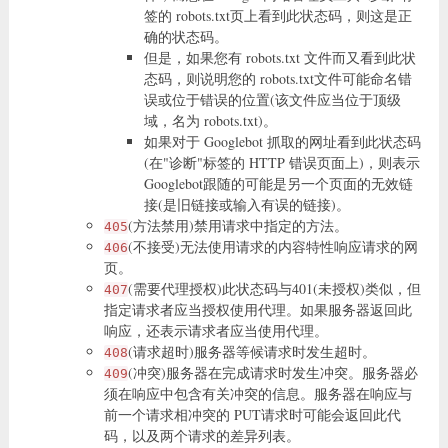
签的 robots.txt页上看到此状态码，则这是正
确的状态码。
但是，如果您有 robots.txt 文件而又看到此状
态码，则说明您的 robots.txt文件可能命名错
误或位于错误的位置(该文件应当位于顶级
域，名为 robots.txt)。
如果对于 Googlebot 抓取的网址看到此状态码
(在"诊断"标签的 HTTP 错误页面上)，则表示
Googlebot跟随的可能是另一个页面的无效链
接(是旧链接或输入有误的链接)。
(方法禁用)禁用请求中指定的方法。
405
(不接受)无法使用请求的内容特性响应请求的网
406
页。
(需要代理授权)此状态码与401(未授权)类似，但
407
指定请求者应当授权使用代理。如果服务器返回此
响应，还表示请求者应当使用代理。
(请求超时)服务器等候请求时发生超时。
408
(冲突)服务器在完成请求时发生冲突。服务器必
409
须在响应中包含有关冲突的信息。服务器在响应与
前一个请求相冲突的 PUT请求时可能会返回此代
码，以及两个请求的差异列表。