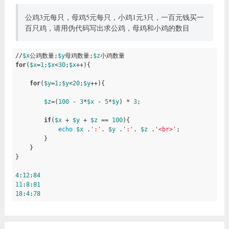
公鸡3元每只，母鸡5元每只，小鸡1元3只，一百元钱买一
百只鸡，请用伪代码写出求公鸡，母鸡和小鸡的数目
//
$x
公鸡数量;
$y
母鸡数量;
$z
for
(
$x
=
1
;
$x
<
30
;
$x
++){

for
(
$y
=
1
;
$y
<
20
;
$y
++){

$z
=(
100
 - 
3
*
$x
 - 
5
*
$y
) * 
3
;

if
(
$x
 + 
$y
 + 
$z
 == 
100
){

echo
$x
 .
':'
. 
$y
 .
':'
. 
$z
 .
'<br>'
;

        }

    }

}

4
:
12
:
84
11
:
8
:
81
18
:
4
:
78