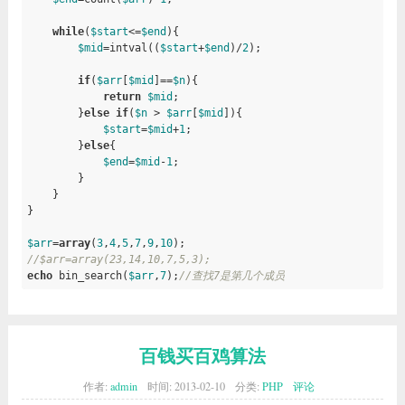
while
(
$start
<=
$end
){

$mid
=intval((
$start
+
$end
)/
2
);

if
(
$arr
[
$mid
]==
$n
){

return
$mid
;

        }
else
if
(
$n
 > 
$arr
[
$mid
]){

$start
=
$mid
+
1
;

        }
else
{

$end
=
$mid
-
1
;

        }

    }

}

$arr
=
array
(
3
,
4
,
5
,
7
,
9
,
10
//$arr=array(23,14,10,7,5,3);
echo
 bin_search(
$arr
,
7
);
//查找7是第几个成员
百钱买百鸡算法
作者:
admin
时间:
2013-02-10
分类:
PHP
评论