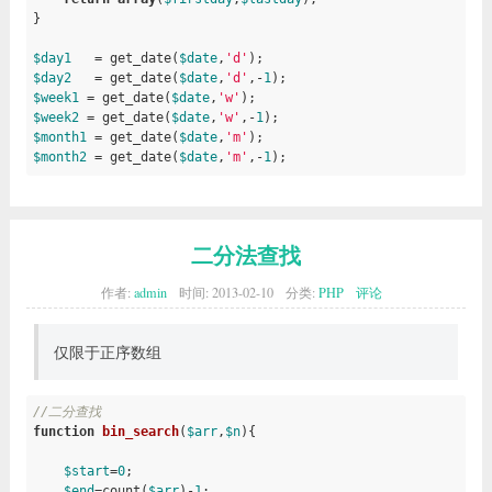
}

$day1
   = get_date(
$date
,
'd'
$day2
   = get_date(
$date
,
'd'
,-
1
$week1
 = get_date(
$date
,
'w'
$week2
 = get_date(
$date
,
'w'
,-
1
$month1
 = get_date(
$date
,
'm'
$month2
 = get_date(
$date
,
'm'
,-
1
);

echo
'<pre>'
;

print_r(
$day1
);
//今天
print_r(
$day2
);
//昨天
二分法查找
print_r(
$week1
);
//这周
print_r(
$week2
);
//上周
作者:
admin
时间:
2013-02-10
分类:
PHP
评论
print_r(
$month1
);
//这月
print_r(
$month2
);
//上月
echo
'</pre>'
;
仅限于正序数组
//二分查找
function
bin_search
(
$arr
,
$n
)
{

$start
=
0
;

$end
=count(
$arr
)-
1
;
