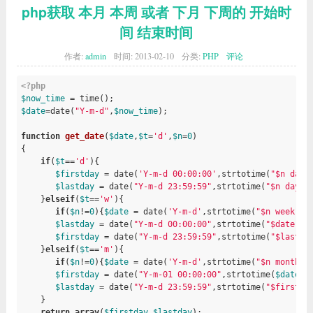
php获取 本月 本周 或者 下月 下周的 开始时
间 结束时间
作者:
admin
时间:
2013-02-10
分类:
PHP
评论
<?php
$now_time
$date
=date(
"Y-m-d"
,
$now_time
);

function
get_date
(
$date
,
$t
=
'd'
,
$n
=
0
)
{

if
(
$t
==
'd'
){

$firstday
 = date(
'Y-m-d 00:00:00'
,strtotime(
"$n day"
$lastday
 = date(
"Y-m-d 23:59:59"
,strtotime(
"$n day"
))
    }
elseif
(
$t
==
'w'
){

if
(
$n
!=
0
){
$date
 = date(
'Y-m-d'
,strtotime(
"$n week"
));
$lastday
 = date(
"Y-m-d 00:00:00"
,strtotime(
"$date Su
$firstday
 = date(
"Y-m-d 23:59:59"
,strtotime(
"$lastda
    }
elseif
(
$t
==
'm'
){

if
(
$n
!=
0
){
$date
 = date(
'Y-m-d'
,strtotime(
"$n months"
$firstday
 = date(
"Y-m-01 00:00:00"
,strtotime(
$date
));
$lastday
 = date(
"Y-m-d 23:59:59"
,strtotime(
"$firstda
    }

return
array
(
$firstday
,
$lastday
);
