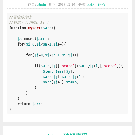
作者:
admin
时间:
2013-02-10
分类:
PHP
评论
//冒泡排序法
//外层n-1,内层n-$i-1
function
mySort
(
$arr
)
{

$n
=count(
$arr
);

for
(
$i
=
0
;
$i
<
$n
-
1
;
$i
++){

for
(
$j
=
0
;
$j
<
$n
-
1
-
$i
;
$j
++){

if
(
$arr
[
$j
][
'score'
]>
$arr
[
$j
+
1
][
'score'
]){

$temp
=
$arr
[
$j
];

$arr
[
$j
]=
$arr
[
$j
+
1
];

$arr
[
$j
+
1
]=
$temp
;

            }

        }

    }

return
$arr
;

}