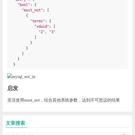
"bool"
: {

"must_not"
: [

        {

"terms"
: {

"vdoid"
: [

"2"
, 
"3"
            ]

          }

        }

      ]

    }

  }
启发
灵活使用must_not，结合其他系统参数，达到不可思议的结果
文章搜索