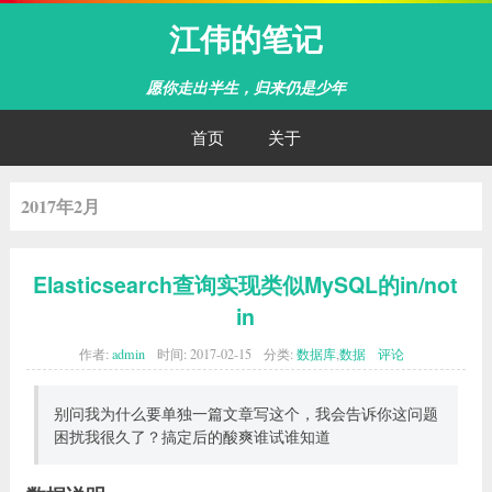
江伟的笔记
愿你走出半生，归来仍是少年
首页
关于
2017年2月
Elasticsearch查询实现类似MySQL的in/not
in
作者:
admin
时间:
2017-02-15
分类:
数据库
,
数据
评论
别问我为什么要单独一篇文章写这个，我会告诉你这问题
困扰我很久了？搞定后的酸爽谁试谁知道