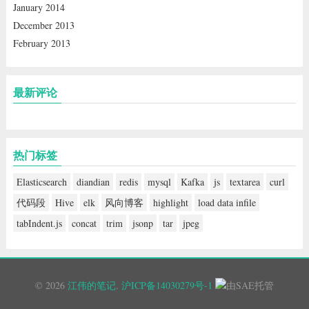
January 2014
December 2013
February 2013
最新评论
热门标签
Elasticsearch
diandian
redis
mysql
Kafka
js
textarea
curl
代码段
Hive
elk
风向博客
highlight
load data infile
tabIndent.js
concat
trim
jsonp
tar
jpeg
© 2026
江伟的笔记
.
沪ICP备14030279号-1