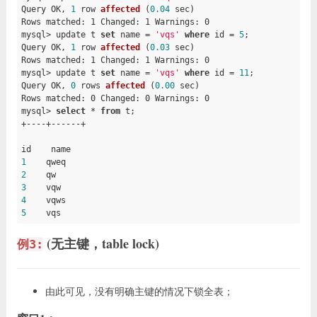
Query OK, 
1
row 
affected
(
0.04
 sec)
Rows matched: 1 Changed: 1 Warnings: 0

mysql> update t 
set
 name 
= 
'vqs'
where
 id = 
5
;

Query OK, 
1
row 
affected
(
0.03
 sec)
Rows matched: 1 Changed: 1 Warnings: 0

mysql> update t 
set
 name 
= 
'vqs'
where
 id = 
11
;

Query OK, 
0
rows 
affected
(
0.00
 sec)
Rows matched: 0 Changed: 0 Warnings: 0

mysql> 
select
 * 
from
 t
;

+----+------+

1
2
3
4
5
    vqs
(无主键，table lock)
例3:
由此可见，没有明确主键的情况下锁全表；