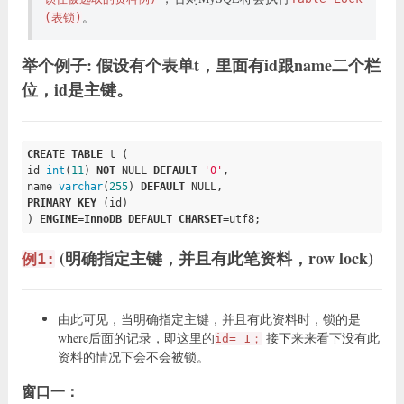
。
(表锁)
举个例子: 假设有个表单t，里面有id跟name二个栏
位，id是主键。
CREATE
TABLE
 t (

id 
int
(
11
) 
NOT
NULL
DEFAULT
'0'
,

name 
varchar
(
255
) 
DEFAULT
NULL
PRIMARY
KEY
 (id)

) 
ENGINE
=
InnoDB
DEFAULT
CHARSET
=utf8;
(明确指定主键，并且有此笔资料，row lock)
例1:
由此可见，当明确指定主键，并且有此资料时，锁的是
where后面的记录，即这里的
接下来来看下没有此
id= 1；
资料的情况下会不会被锁。
窗口一：