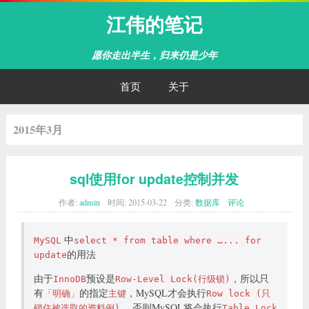
江伟的笔记
愿你走出半生，归来仍是少年
首页
关于
2015年3月
sql使用for update控制并发
作者:
admin
时间:
2015-03-22
分类:
数据库
评论
中
MySQL
select * from table where …... for
的用法
update
由于
预设是
，所以只
InnoDB
Row-Level Lock(行级锁)
有
的指定
，MySQL才会执行
「明确」
主键
Row lock (只
，否则MySQL将会执行
锁住被选取的资料例)
Table Lock