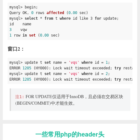
mysql> begin;

Query OK, 
0
rows 
affected
(
0.00
 sec)
mysql> 
select
 * 
from
 t 
where
 id like 3 
for
 update
;

3
1
row 
in
set
(
0.00
 sec)
窗口2：
mysql> update t 
set
 name = 
'vqs'
where
 id = 
1
;

ERROR 
1205
 (HY000): Lock wait timeout exceeded; 
try
 restarti
mysql> update t 
set
 name = 
'vqs'
where
 id = 
2
;

ERROR 
1205
 (HY000): Lock wait timeout exceeded; 
try
 restart
FOR UPDATE仅适用于InnoDB，且必须在交易区块
注1:
(BEGIN/COMMIT)中才能生效。
一些常用php的header头