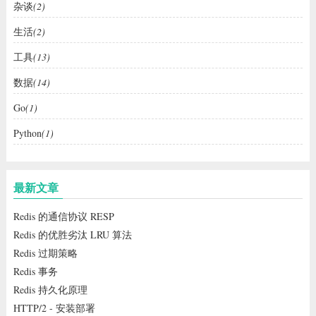
杂谈
(2)
header(
'Content-Disposition: attachment; filename=ithhc.xls
header(
'Content-Type: application/vnd.openxmlformats-office
生活
(2)
header(
'Content-Length: '
.filesize(
'./test.xls'
)); 

header(
'Content-Transfer-Encoding: binary'
); 

工具
(13)
header(
'Cache-Control: must-revalidate'
); 

header(
'Pragma: public'
); 

数据
(14)
readfile(
'./test.xls'
######
Go
(1)
Python
(1)
?>
最新文章
Redis 的通信协议 RESP
Redis 的优胜劣汰 LRU 算法
Redis 过期策略
Redis 事务
Redis 持久化原理
HTTP/2 - 安装部署