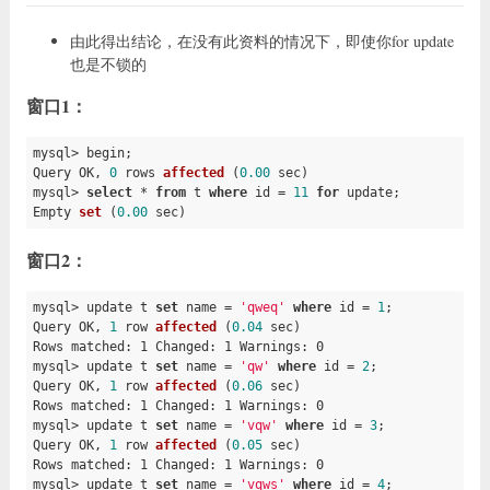
由此得出结论，在没有此资料的情况下，即使你for update
也是不锁的
窗口1：
mysql> begin;

Query OK, 
0
rows 
affected
(
0.00
 sec)
mysql> 
select
 * 
from
 t 
where
 id 
= 
11
for
Empty 
set
(
0.00
 sec)
窗口2：
mysql> update t 
set
 name = 
'qweq'
where
 id = 
1
;

Query OK, 
1
row 
affected
(
0.04
 sec)
Rows matched: 1 Changed: 1 Warnings: 0

mysql> update t 
set
 name 
= 
'qw'
where
 id = 
2
;

Query OK, 
1
row 
affected
(
0.06
 sec)
Rows matched: 1 Changed: 1 Warnings: 0

mysql> update t 
set
 name 
= 
'vqw'
where
 id = 
3
;

Query OK, 
1
row 
affected
(
0.05
 sec)
Rows matched: 1 Changed: 1 Warnings: 0

mysql> update t 
set
 name 
= 
'vqws'
where
 id = 
4
;
