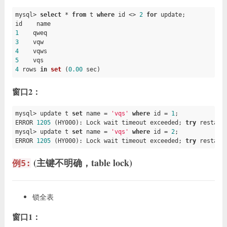
mysql> 
select
 * 
from
 t 
where
 id <> 
2
for
 update;

1
3
4
5
4
rows 
in
set
(
0.00
 sec)
窗口2：
mysql> update t 
set
 name = 
'vqs'
where
 id = 
1
;

ERROR 
1205
 (HY000): Lock wait timeout exceeded; 
try
 restarti
mysql> update t 
set
 name = 
'vqs'
where
 id = 
2
;

ERROR 
1205
 (HY000): Lock wait timeout exceeded; 
try
 restart
(主键不明确，table lock)
例5:
锁全表
窗口1：