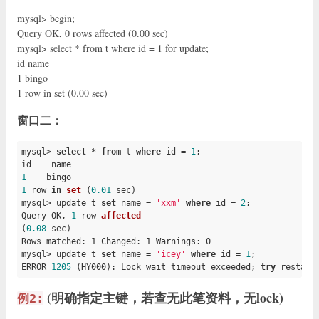
mysql> begin;
Query OK, 0 rows affected (0.00 sec)
mysql> select * from t where id = 1 for update;
id name
1 bingo
1 row in set (0.00 sec)
窗口二：
mysql> 
select
 * 
from
 t 
where
 id = 
1
;

1
1
row 
in
set
(
0.01
 sec)
mysql> update t 
set
 name 
= 
'xxm'
where
 id = 
2
;

Query OK, 
1
row 
affected
(
0.08
 sec)
Rows matched: 1 Changed: 1 Warnings: 0

mysql> update t 
set
 name 
= 
'icey'
where
 id = 
1
;

ERROR 
1205
 (HY000): Lock wait timeout exceeded; 
try
 restart
(明确指定主键，若查无此笔资料，无lock)
例2: