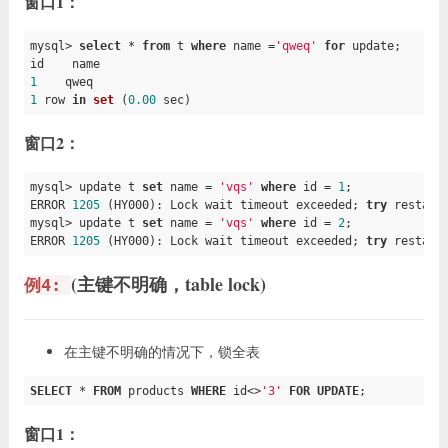
窗口1：
mysql> 
select
 * 
from
 t 
where
 name =
'qweq'
for
 update;

1
1
row 
in
set
(
0.00
 sec)
窗口2：
mysql> update t 
set
 name = 
'vqs'
where
 id = 
1
;

ERROR 
1205
 (HY000): Lock wait timeout exceeded; 
try
 restarti
mysql> update t 
set
 name = 
'vqs'
where
 id = 
2
;

ERROR 
1205
 (HY000): Lock wait timeout exceeded; 
try
 restart
(主键不明确，table lock)
例4:
在主键不明确的情况下，锁全表
SELECT
 * 
FROM
 products 
WHERE
 id<>
'3'
FOR
UPDATE
;
窗口1：