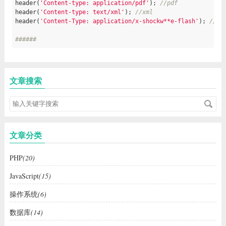
header(
'Content-type: application/pdf'
); 
//pdf 
header(
'Content-type: text/xml'
); 
//xml
header(
'Content-Type: application/x-shockw**e-flash'
); 
//Fl
###### 
###声明一个下载的文件###
header(
'Content-Type: application/octet-stream'
); 

header(
'Content-Disposition: attachment; filename="ITblog.z
文章搜索
header(
'Content-Transfer-Encoding: binary'
); 

readfile(
'test.zip'
######
###对当前文档禁用缓存###
header(
'Cache-Control: no-cache, no-store, max-age=0, must-
文章分类
header(
'Expires: Mon, 26 Jul 1997 05:00:00 GMT'
######
PHP
(20)
###显示一个需要验证的登陆对话框### 
JavaScript
(15)
header(
'HTTP/1.1 401 Unauthorized'
); 

header(
'WWW-Authenticate: Basic realm="Top Secret"'
操作系统
(6)
######
数据库
(14)
###声明一个需要下载的xls文件###