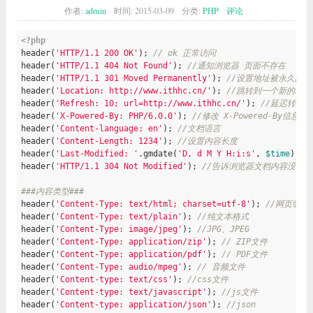
作者:
admin
时间:
2015-03-09
分类:
PHP
评论
<?php
header(
'HTTP/1.1 200 OK'
); 
// ok 正常访问
header(
'HTTP/1.1 404 Not Found'
); 
//通知浏览器 页面不存在
header(
'HTTP/1.1 301 Moved Permanently'
); 
//设置地址被永久的重定
header(
'Location: http://www.ithhc.cn/'
); 
//跳转到一个新的地址
header(
'Refresh: 10; url=http://www.ithhc.cn/'
); 
//延迟转向
header(
'X-Powered-By: PHP/6.0.0'
); 
//修改 X-Powered-By信息
header(
'Content-language: en'
); 
//文档语言
header(
'Content-Length: 1234'
); 
//设置内容长度
header(
'Last-Modified: '
.gmdate(
'D, d M Y H:i:s'
, 
$time
).
' 
header(
'HTTP/1.1 304 Not Modified'
); 
//告诉浏览器文档内容没有
###内容类型### 
header(
'Content-Type: text/html; charset=utf-8'
); 
//网页编码
header(
'Content-Type: text/plain'
); 
//纯文本格式 
header(
'Content-Type: image/jpeg'
); 
//JPG、JPEG 
header(
'Content-Type: application/zip'
); 
// ZIP文件 
header(
'Content-Type: application/pdf'
); 
// PDF文件 
header(
'Content-Type: audio/mpeg'
); 
// 音频文件 
header(
'Content-type: text/css'
); 
//css文件
header(
'Content-type: text/javascript'
); 
//js文件
header(
'Content-type: application/json'
); 
//json