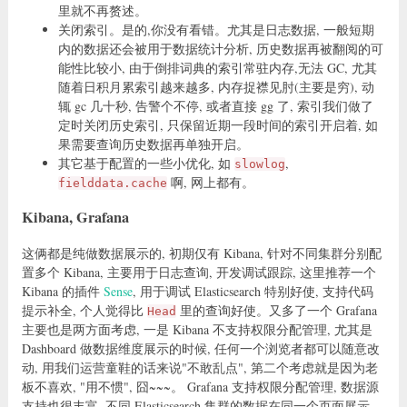
里就不再赘述。
关闭索引。是的,你没有看错。尤其是日志数据, 一般短期
内的数据还会被用于数据统计分析, 历史数据再被翻阅的可
能性比较小, 由于倒排词典的索引常驻内存,无法 GC, 尤其
随着日积月累索引越来越多, 内存捉襟见肘(主要是穷), 动
辄 gc 几十秒, 告警个不停, 或者直接 gg 了, 索引我们做了
定时关闭历史索引, 只保留近期一段时间的索引开启着, 如
果需要查询历史数据再单独开启。
其它基于配置的一些小优化, 如
,
slowlog
啊, 网上都有。
fielddata.cache
Kibana, Grafana
这俩都是纯做数据展示的, 初期仅有 Kibana, 针对不同集群分别配
置多个 Kibana, 主要用于日志查询, 开发调试跟踪, 这里推荐一个
Kibana 的插件
Sense
, 用于调试 Elasticsearch 特别好使, 支持代码
提示补全, 个人觉得比
里的查询好使。又多了一个 Grafana
Head
主要也是两方面考虑, 一是 Kibana 不支持权限分配管理, 尤其是
Dashboard 做数据维度展示的时候, 任何一个浏览者都可以随意改
动, 用我们运营童鞋的话来说"不敢乱点", 第二个考虑就是因为老
板不喜欢, "用不惯", 囧~~~。 Grafana 支持权限分配管理, 数据源
支持也很丰富, 不同 Elasticsearch 集群的数据在同一个页面展示,