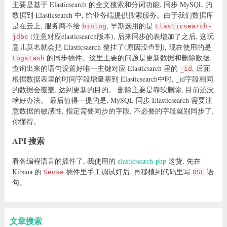
主要是基于 Elasticsearch 的全文搜索和分词功能, 同步 MySQL 的
数据到 Elasticsearch 中, 给业务端提供搜索服务。由于我们数据库
是在云上, 服务商不给
, 早期选用的是
binlog
Elasticsearch-
(注意对应elasticsearch版本), 后来同步的表增加了之后, 这玩
jdbc
意儿莫名就会把 Elasticsaerch 整挂了(原因没查到), 现在使用的是
的同步插件。这里主要的问题是更新数据和删除数据,
Logstash
查询出来的语句设置好唯一主键对应 Elasticsarch 里的
, 后面
_id
根据数据表里的时间字段增量塞到 Elasticsearch中时, _id字段相同
的数据会覆盖, 达到更新的目的。 删除主要是靠软删除, 目前还没
啥好办法。 最后值得一提的是, MySQL 同步 Elasticsearch 需要注
意数据的敏感性, 指定需要同步的字段, 不必要的字段就别同步了,
你懂得。
API 搜索
看各编程语言的插件了, 我使用的
elasticsearch-php
这货, 先在
Kibana 的
插件里手工调试好后, 再移植到代码里写
语
Sense
DSL
句。
文章搜索