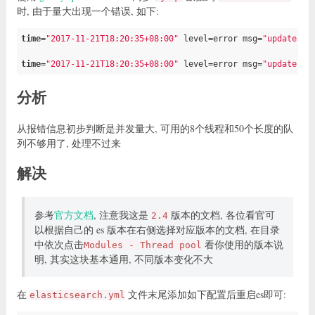
时, 由于量大出现一个错误, 如下:
time
=
"2017-11-21T18:20:35+08:00"
 level=error msg=
"update in
time
=
"2017-11-21T18:20:35+08:00"
 level=error msg=
"update in
分析
从报错信息初步判断是并发量大, 可用的8个线程和50个长度的队
列不够用了, 处理不过来
解决
参考
官方文档
, 注意我这是
版本的文档, 各位看官可
2.4
以根据自己的 es 版本在右侧选择对应版本的文档, 在目录
中依次点击
看你使用的版本说
Modules - Thread pool
明, 其实这块基本通用, 不同版本变化不大
在
文件末尾添加如下配置后重启es即可:
elasticsearch.yml