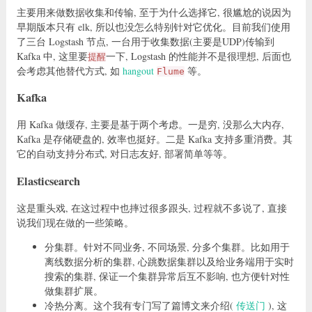
主要用来做数据收集和传输, 至于为什么选择它, 很尴尬的说因为
早期版本只有 elk, 所以也没怎么特别针对它优化。目前我们使用
了三台 Logstash 节点, 一台用于收集数据(主要是UDP)传输到
Kafka 中, 这里要
一下, Logstash 的性能并不是很理想, 后面也
提醒
会考虑其他替代方式, 如
hangout
等。
Flume
Kafka
用 Kafka 做缓存, 主要是基于两个考虑。一是穷, 没那么大内存,
Kafka 是存储硬盘的, 效率也挺好。二是 Kafka 支持多重消费。其
它的自动支持分布式, 对日志友好, 部署简单等等。
Elasticsearch
这是重头戏, 在这过程中也摔过很多跟头, 过程就不多说了, 直接
说我们现在做的一些策略。
分集群。针对不同业务, 不同场景, 分多个集群。比如用于
离线数据分析的集群, 心跳数据集群以及给业务端用于实时
搜索的集群, 保证一个集群异常后互不影响, 也方便针对性
做集群扩展。
冷热分离。这个我有专门写了篇博文来介绍(
传送门
), 这