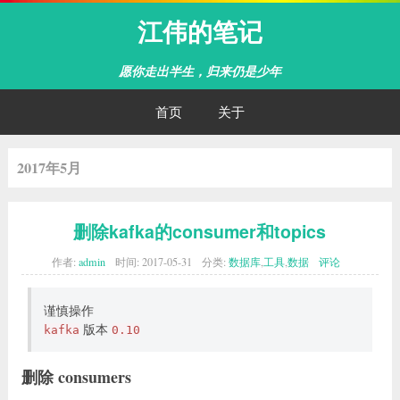
江伟的笔记
愿你走出半生，归来仍是少年
首页
关于
2017年5月
删除kafka的consumer和topics
作者:
admin
时间:
2017-05-31
分类:
数据库
,
工具
,
数据
评论
谨慎操作
版本
kafka
0.10
删除 consumers