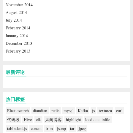
November 2014
August 2014
July 2014
February 2014
January 2014
December 2013
February 2013
最新评论
热门标签
Elasticsearch
diandian
redis
mysql
Kafka
js
textarea
curl
代码段
Hive
elk
风向博客
highlight
load data infile
tabIndent.js
concat
trim
jsonp
tar
jpeg