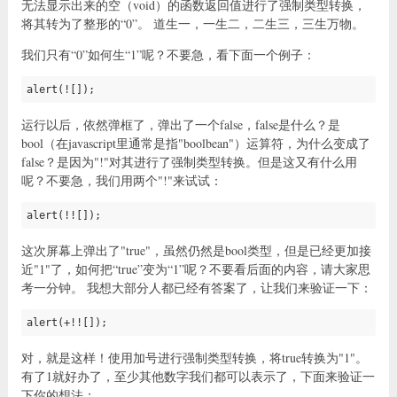
无法显示出来的空（void）的函数返回值进行了强制类型转换，
将其转为了整形的“0”。 道生一，一生二，二生三，三生万物。
我们只有“0”如何生“1”呢？不要急，看下面一个例子：
alert(![]);
运行以后，依然弹框了，弹出了一个false，false是什么？是
bool（在javascript里通常是指"boolbean"）运算符，为什么变成了
false？是因为"!"对其进行了强制类型转换。但是这又有什么用
呢？不要急，我们用两个"!"来试试：
alert(!![]);
这次屏幕上弹出了"true"，虽然仍然是bool类型，但是已经更加接
近"1"了，如何把“true”变为“1”呢？不要看后面的内容，请大家思
考一分钟。 我想大部分人都已经有答案了，让我们来验证一下：
alert(+!![]);
对，就是这样！使用加号进行强制类型转换，将true转换为"1"。
有了1就好办了，至少其他数字我们都可以表示了，下面来验证一
下你的想法：