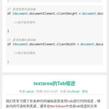
              });

              oldHeight = 
false
;

// 是否有竖向滚动条
            } 
else
if
 (dir == 
"bottom"
 && (
document
.documen
if
 (
document
.documentElement.clientHeight < 
document
.docume
              that.css({

                position: 
"static"
//执行相关脚本。
              });

              oldHeight = 
false
;

}

            }

          }

// 是否有横向滚动条
        });

if
 (
document
.documentElement.clientWidth < 
document
.documen
      } 
else
 { 
//for ie6
        $(
window
).scroll(
function
()
{

//执行相关脚本。
if
 (oldHeight === 
false
) { 
//恢复前只执行一次，减少ref
if
 ((getHeight() >= 
0
 && dir == 
"top"
) || (getH
｝
              oldHeight = that.offset().top - height;

              r = 
document
.createElement(
"span"
);

              p = that[
0
].parentNode;

              p.replaceChild(r, that[
0
]);

textarea的Tab缩进
document
.body.appendChild(that[
0
]);

              that[
0
].style.position = 
"absolute"
;

作者:
admin
时间:
2014-12-03
分类:
JavaScript
评论
            }

          } 
else
if
 ((dir == 
"top"
 && (
document
.documentEle
            that[
0
].style.position = 
"static"
;

我们常常习惯了在各种代码编辑器里使用
进行代码缩进，增
tab
            p.replaceChild(that[
0
], r);

加代码可读性和美观，通常在
中也有tab缩进区分等
Markdown
            r = 
null
;
