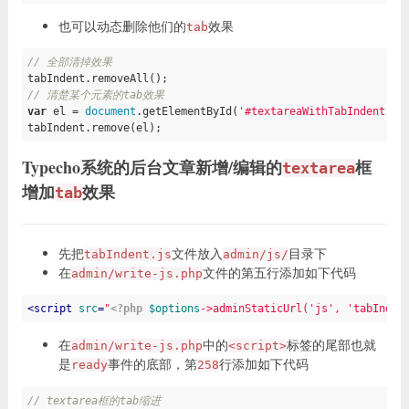
也可以动态删除他们的
效果
tab
// 全部清掉效果
// 清楚某个元素的tab效果
var
 el = 
document
.getElementById(
'#textareaWithTabIndent'
);

tabIndent.remove(el);
Typecho系统的后台文章新增/编辑的
框
textarea
增加
效果
tab
先把
文件放入
目录下
tabIndent.js
admin/js/
在
文件的第五行添加如下代码
admin/write-js.php
<
script
src
=
"
<?php
$options
->adminStaticUrl(
'js'
, 
'tabInden
在
中的
标签的尾部也就
admin/write-js.php
<script>
是
事件的底部，第
行添加如下代码
ready
258
// textarea框的tab缩进