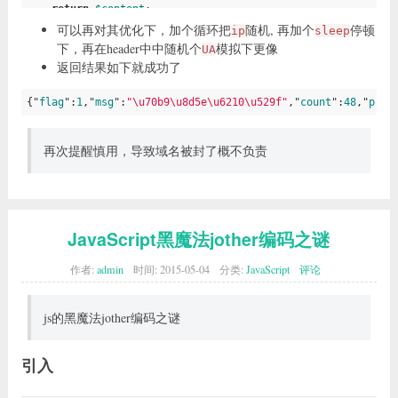
return
$content
;

}

可以再对其优化下，加个循环把
随机, 再加个
停顿
ip
sleep
下，再在header中中随机个
模拟下更像
UA
$res
 = run(
123456
返回结果如下就成功了
{"
flag
":
1
,"
msg
":
"\u70b9\u8d5e\u6210\u529f"
,"
count
":
48
,"
prai
再次提醒慎用，导致域名被封了概不负责
JavaScript黑魔法jother编码之谜
作者:
admin
时间:
2015-05-04
分类:
JavaScript
评论
js的黑魔法jother编码之谜
引入