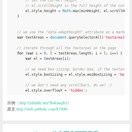
// set the correct height
// el.scrollHeight is the full height of the conten
        el.style.height = 
Math
.max(minHeight, el.scrollHeig
    }

// we use the "data-adaptheight" attribute as a marker
var
 textAreas = 
document
.querySelectorAll(
'textarea[dat
// iterate through all the textareas on the page
for
 (
var
 i = 
0
, l = textAreas.length; i < l; i++) {

var
 el = textAreas[i];

// we need box-sizing: border-box, if the textarea 
        el.style.boxSizing = el.style.mozBoxSizing = 
'borde
// we don't need any scrollbars, do we? :)
        el.style.overflowY = 
'hidden'
;

// the minimum height initiated through the "rows" 
示例：
http://jsfiddle.net/5h4fauq8/1/
var
 minHeight = el.scrollHeight;

原文:
http://web.jobbole.com/81906/
        el.addEventListener(
'input'
, 
function
()
{

            adjustHeight(el, minHeight);

        });
