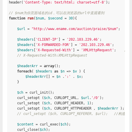
header(
'Content-Type: text/html; charset=utf-8'
);

// $num为你页面域名的id，可以在浏览器的url中直观看到
function
run
(
$num
, 
$second
 = 
30
)
{

$url
 = 
"http://www.ename.com/auction/praise/$num"
;

$headers
[
'CLIENT-IP'
] = 
'202.103.229.46'
; 

$headers
[
'X-FORWARDED-FOR'
] = 
'202.103.229.46'
;

$headers
[
'X-Requested-With'
] = 
'XMLHttpRequest'
;    
//
// X-Requested-With:XMLHttpRequest
$headerArr
 = 
array
(); 

foreach
( 
$headers
as
$n
 => 
$v
 ) { 

$headerArr
[] = 
$n
 .
':'
 . 
$v
;  

    }

$ch
 = curl_init();

    curl_setopt (
$ch
, CURLOPT_URL, 
$url
.
'/0'
);

    curl_setopt (
$ch
, CURLOPT_HEADER, 
1
);

    curl_setopt (
$ch
, CURLOPT_HTTPHEADER , 
$headerArr
 );  
/
// curl_setopt ($ch, CURLOPT_REFERER, $url);   //构造来
$content
 = curl_exec(
$ch
);

    curl_close(
$ch
);
