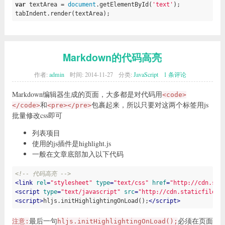
var
 textArea = 
document
.getElementById(
'text'
);

tabIndent.render(textArea);
Markdown的代码高亮
作者:
admin
时间:
2014-11-27
分类:
JavaScript
1 条评论
Markdown编辑器生成的页面，大多都是对代码用
<code>
和
包裹起来，所以只要对这两个标签用js
</code>
<pre></pre>
批量修改css即可
列表项目
使用的js插件是highlight.js
一般在文章底部加入以下代码
<!-- 代码高亮 -->
<
link
rel
=
"stylesheet"
type
=
"text/css"
href
=
"http://cdn.sta
<
script
type
=
"text/javascript"
src
=
"http://cdn.staticfile.o
<
script
>
hljs.initHighlightingOnLoad();
</
script
>
最后一句
必须在页面
注意:
hljs.initHighlightingOnLoad();