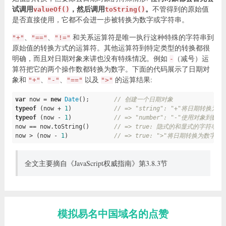
试调用
，然后调用
。
不管得到的原始值
valueOf()
toString()
是否直接使用，它都不会进一步被转换为数字或字符串。
、
、
和关系运算符是唯一执行这种特殊的字符串到
"+"
"=="
"!="
原始值的转换方式的运算符。其他运算符到特定类型的转换都很
明确，而且对日期对象来讲也没有特殊情况。例如
（减号）运
-
算符把它的两个操作数都转换为数字。下面的代码展示了日期对
象和
、
、
以及
的运算结果:
"+"
"-"
"=="
">"
var
 now = 
new
Date
();       
// 创建一个日期对象
typeof
 (now + 
1
)            
// => "string": "+"将日期转换为
typeof
 (now - 
1
)            
// => "number": "-"使用对象到数
now == now.toString()       
// => true: 隐式的和显式的字符串转
now > (now - 
1
)             
// => true: ">"将日期转换为数字
全文主要摘自《JavaScript权威指南》第3.8.3节
模拟易名中国域名的点赞