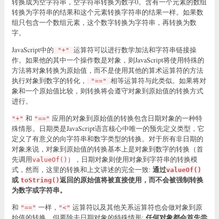
转换成为空字符串，空字符串转换为数字0。含有一个元素的数组
转换为字符串的结果和这个元素转换字符串的结果一样。如果数
组只包含一个数组元素，这个数字转换为字符串，再转换为数
字。
JavaScript中的
运算符可以进行数学加法和字符串链接操
"+"
作。如果他的其中一个操作数是对象，则JavaScript将使用特殊的
方法将对象转换为原始值，而不是使用其他的算术运算符的方法
执行对象到数字的转化，
相等运算符与此类似。如果将对
"=="
象和一个原始值比较，则转换将会遵守对象到原始值的转换方式
进行。
和
应用的对象到原始值的转换包含日期对象的一种特
"+"
"=="
殊情形。日期类是JavaScript语言核心中唯一的预先定义类型，它
定义了有意义的向字符串和数字类型的转换。对于所有非日期的
对象来说，对象到原始值的转换基本上是对象到数字的转换（首
先调用
），日期对象则使用对象到字符串的转换模
valueOf()
通过
式，然而，这里的转换和上文讲述的完全一致:
valueOf()
或
返回的原始值将被直接使用，而不会被强制转换
toString()
为数字或字符串。
和
一样，
运算符以及其他关系运算符也会做对象到原
"=="
"<"
任何对象都会首先尝
始值的转换，但要除去日期对象的特殊情形: