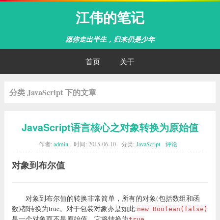
江伟的笔记
愿你走出半生，归来仍是少年
首页
关于
分类 JavaScript 下的文章
JavaScript语言核心之对象转换为原始值
作者:
admin
时间:
2015-06-10
分类:
JavaScript
评论
对象到布尔值
对象到布尔值的转换非常简单，所有的对象(包括数组和函
数)都转换为true。对于包装对象亦是如此:
new Boolean(false)
是一个对象而不是原始值，它将转换为
。
true