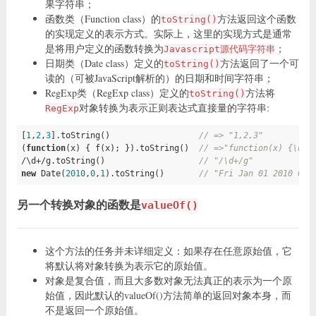
果字符串；
函数类（Function class）的
方法返回这个函数
toString()
的实现定义的表示方式。实际上，这里的实现方式是通常
是将用户定义的函数转换为
；
Javascript源代码字符串
日期类（Date class）定义的
方法返回了一个可
toString()
读的（可被JavaScript解析的）的日期和时间字符串；
RegExp类（RegExp class）定义的
方法将
toString()
对象转换为表示正则表达式直接量的字符串:
RegExp
[
1
,
2
,
3
].toString()                  
// => "1,2,3"
(
function
(x)
{ f(x); }).toString()  
// =>"function(x) {\n f
/\d+/g.toString()                   
// "/\d+/g"
new
 Date(
2010
,
0
,
1
).toString()       
// "Fri Jan 01 2010 00:
另一个转换对象的函数是
valueOf()
这个方法的任务并未详细定义：如果存在任意原始值，它
将默认将对象转换为表示它的原始值。
对象是复合值，而且大多数对象无法真正的表示为一个原
始值，因此默认的valueOf()方法简单的返回对象本身，而
不是返回一个原始值。