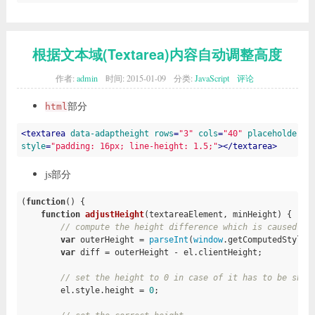
根据文本域(Textarea)内容自动调整高度
作者:
admin
时间:
2015-01-09
分类:
JavaScript
评论
部分
html
<
textarea
data-adaptheight
rows
=
"3"
cols
=
"40"
placeholder
=
"
style
=
"padding: 16px; line-height: 1.5;"
>
</
textarea
>
js部分
(
function
()
{

function
adjustHeight
(textareaElement, minHeight)
{

// compute the height difference which is caused by
var
 outerHeight = 
parseInt
(
window
.getComputedStyle(
var
 diff = outerHeight - el.clientHeight;

// set the height to 0 in case of it has to be shri
        el.style.height = 
0
;
