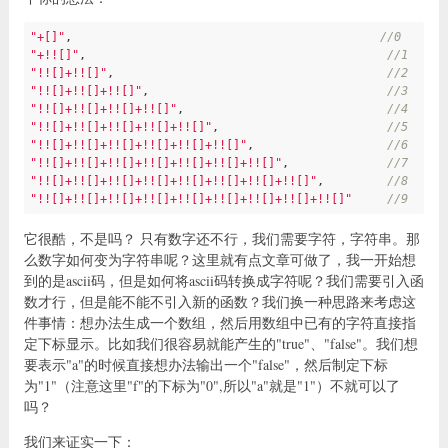
"+[]"
,                                            
//0
"+!![]"
,                                           
//1
"!![]+!![]"
,                                       
//2
"!![]+!![]+!![]"
,                                  
//3
"!![]+!![]+!![]+!![]"
,                             
//4
"!![]+!![]+!![]+!![]+!![]"
,                        
//5
"!![]+!![]+!![]+!![]+!![]+!![]"
,                   
//6
"!![]+!![]+!![]+!![]+!![]+!![]+!![]"
,              
//7
"!![]+!![]+!![]+!![]+!![]+!![]+!![]+!![]"
,         
//8
"!![]+!![]+!![]+!![]+!![]+!![]+!![]+!![]+!![]"
//9
它很酷，不是吗？ 只有数字还不行，我们需要字符，字符串。那
么数字如何变为字符串呢？这里就有点文章可做了，我一开始想
到的是ascii码，但是如何将ascii码转换成字符呢？我们需要引入函
数才行，但是能不能不引入新的函数？我们换一种思路来考虑这
件事情：想办法生成一个数组，然后用数组中已有的字符直接指
定下标显示。比如我们很容易就能产生的"true"、"false"。我们想
要表示"a"的时候直接想办法输出一个"false"，然后制定下标
为"1"（注意这里"f"的下标为"0",所以"a"就是"1"）不就可以了
吗？
我们来证实一下：