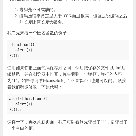
递归是不可或缺的。
编码压缩率肯定是大于100%而且很高，也就是说编码之后
的长度比原长度大很多。
我们先来看一个匿名函数的例子：
[
function
()
{

   alert(
1
)

}()];
使用如果你把上面代码保存到之间，然后把保存的文件以html后
缀结尾，并在浏览器中打开，你会看到一个弹框，弹框的内容
为"1"。如果你习惯用console.log而不喜欢alert也是可以的。 紧接
着我们稍微修改一下原代码：
alert([
function
()
{

   alert(
1
)

}()]);
保存一下，再次刷新页面，我们可以看到先弹出了"1"，后弹出了
一个空白的框。