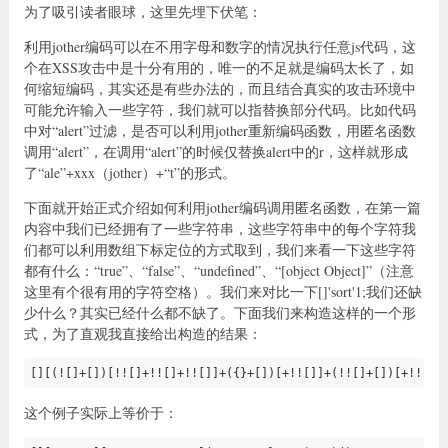
为了吸引读者眼球，这里先埋下伏笔：
利用jother编码可以在不用字母和数字的情况执行任意js代码，这
个在XSS攻击中是十分有用的，唯一的不足就是编码太长了，如
何缩短编码，其实还是有些办法的，而且结合真实的攻击环境中
可能允许输入一些字符，我们就可以指替换部分代码。比如代码
中对“alert”过滤，是否可以利用jother重新编码函数，用匿名函数
调用“alert”，在调用“alert”的时候仅替换alert中的r，这样就形成
了“ale”+xxx（jother）+“t”的形式。
下面就开始正式介绍如何利用jother编码调用匿名函数，在第一篇
内容中我们已经拥有了一些字符串，这些字符串中的每个字符我
们都可以利用数组下标定位的方式取到，我们来看一下这些字符
都有什么：“true”、“false”、“undefined”、“[object Object]”（注意
这里有个很有用的字符空格）。我们来对比一下[]'sort'1;我们还缺
少什么？其实已经什么都不缺了。下面我们来构造这样的一个形
式，为了直观我直接给出构造的结果：
[][(![]+[])[!![]+!![]+!![]]+({}+[])[+!![]]+(!![]+[])[+!![]]
这个例子实际上等价于：