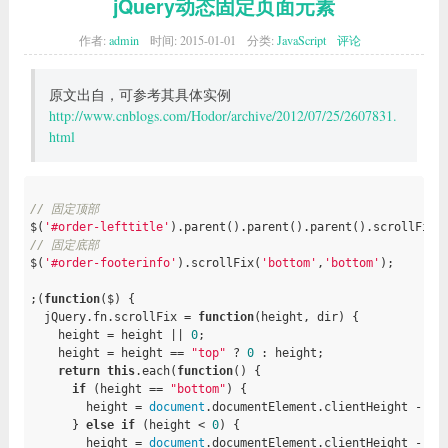
jQuery动态固定页面元素
// we have to readjust when window size changes (e.
作者:
admin
时间:
2015-01-01
分类:
JavaScript
评论
window
.addEventListener(
'resize'
, 
function
()
{

            adjustHeight(el, minHeight);

        });

原文出自，可参考其具体实例
// we adjust height to the initial content
http://www.cnblogs.com/Hodor/archive/2012/07/25/2607831.
        adjustHeight(el, minHeight);

html
    }

}());
// 固定顶部
$(
'#order-lefttitle'
).parent().parent().parent().scrollFix(
// 固定底部
$(
'#order-footerinfo'
).scrollFix(
'bottom'
,
'bottom'
);

;(
function
($)
{

  jQuery.fn.scrollFix = 
function
(height, dir)
{

    height = height || 
0
;

    height = height == 
"top"
 ? 
0
 : height;

return
this
.each(
function
()
{

if
 (height == 
"bottom"
) {

        height = 
document
.documentElement.clientHeight - 
th
      } 
else
if
 (height < 
0
) {

        height = 
document
.documentElement.clientHeight - 
th