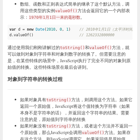
数组、函数和正则表达式简单的继承了这个默认方法，调
用这些类型的实例
方法会返回它的一个内部表
valueOf()
示：
。
1970年1月1日一来的毫秒数
var
 d = 
new
Date
(
2010
, 
0
, 
1
)    
// 2010年1月1日（太平洋时间）
d.valueOf()                     
// 1262332800000
通过使用我们刚刚讲解过的
和
方法，就
toString()
valueOf()
可以做到对象到字符串和对象到数字的转换了。但需要注意的
是，在某些特殊的场景中，JavaScript执行了完全不同的对象到原
始值的转换。这些特殊场景在最后会讲到。
对象到字符串的转换过程
如果对象具有
方法，则调用这个方法。如果它
toString()
返回一个原始值，JavaScript将这个值转换为字符串（如果
本身不是字符串的话），并返回这个字符串的结果。需要
注意的是，原始值到字符串的转换
如果对象没有
方法，或者这个方法并不返回一
toString()
个原始值，那么JavaScript会调用
方法。如果存
valueOf()
在这个方法，则JavaScript调用它。如果返回值是原始值，