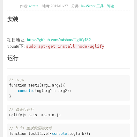
作者:
admin
时间:
2015-01-27
分类:
JavaScript
,
工具
评论
安装
项目地址:
https://github.com/mishoo/UglifyJS2
ubuntu下:
sudo apt-get install node-uglify
运行
// a.js
function
test1
(arg1,arg2)
{

console
.log(arg1 + arg2);

}
// 命令行运行
uglifyjs a.js  >a.min.js
// b.js 生成的压缩文件
function
test1
(a,b)
{
console
.log(a+b)};