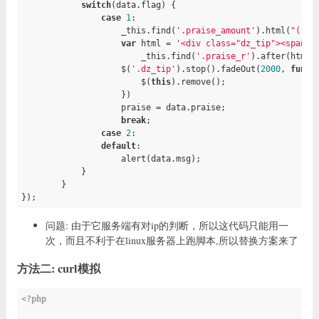
switch
(data.flag) {

case
1
:

                    _this.find(
'.praise_amount'
).html(
"("
+d
var
 html = 
'<div class="dz_tip"><span 
                        _this.find(
'.praise_r'
).after(html);
                    $(
'.dz_tip'
).stop().fadeOut(
2000
, 
funct
                        $(
this
).remove();

                    })

                    praise = data.praise;

break
;

case
2
:

default
:

                    alert(data.msg);

            }

        }

});
问题: 由于它服务端有对ip的判断，所以这代码只能用一
次，而且不利于在linux服务器上跑脚本,所以替换方案来了
方法二: curl模拟
<?php