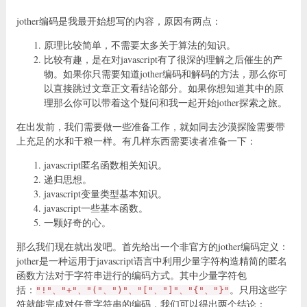
jother编码是我最开始想写的内容，原因有两点：
原理比较简单，不需要太多关于算法的知识。
比较有趣，是在对javascript有了很深的理解之后催生的产
物。如果你只需要知道jother编码和解码的方法，那么你可
以直接跳过文章正文看结论部分。如果你想知道其中的原
理那么你可以带着这个疑问和我一起开始jother探索之旅。
在出发前，我们需要做一些准备工作，就如同去沙漠探险需要带
上充足的水和干粮一样。有几样东西需要读者准备一下：
javascript匿名函数相关知识。
递归思想。
javascript变量类型基本知识。
javascript一些基本函数。
一颗好奇的心。
那么我们现在就出发吧。首先给出一个非官方的jother编码定义：
jother是一种运用于javascript语言中利用少量字符构造精简的匿名
函数方法对于字符串进行的编码方式。其中少量字符包
括：
。只用这些字
"!"、"+"、"("、")"、"["、"]"、"{"、"}"
符就能完成对任意字符串的编码，我们可以得出两个结论：