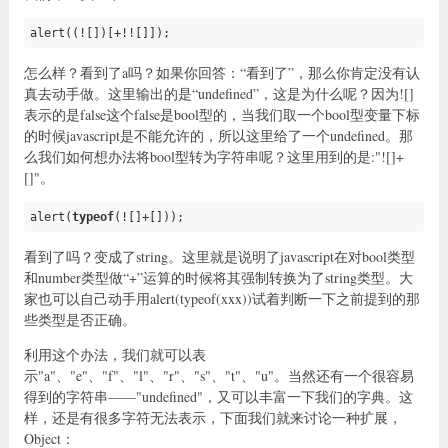
alert((![])[+!![]]);
怎么样？看到了a吗？如果你回答：“看到了”，那么你肯定没有认
真去动手做。这里输出的是“undefined”，这是为什么呢？因为![]
表示的是false这个false是bool型的，当我们取一个bool型变量下标
的时候javascript是不能允许的，所以这里给了一个undefined。那
么我们如何想办法将bool型转为字符串呢？这里用到的是:"![]+
[]"。
alert(
typeof
(![]+[]));
看到了吗？变成了string。这里就是说明了javascript在对bool类型
和number类型做“+”运算的时候将其强制转换为了string类型。大
家也可以自己动手用alert(typeof(xxx))试着判断一下之前提到的那
些类型是否正确。
利用这个办法，我们就可以表
示"a"、"e"、"f"、"l"、"r"、"s"、"t"、"u"。当然还有一个很容易
得到的字符串——"undefined"，又可以丰富一下我们的字典。这
样，还是有很多字符无法表示，下面我们就来讨论一种扩展，
Object：