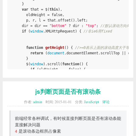
      }

var
 that = $(
this
),

        oldHeight = 
false
,

        p, r, l = that.offset().left;

      dir = dir == 
"bottom"
 ? dir : 
"top"
; 
//默认滚动方向向下
if
 (
window
.XMLHttpRequest) { 
//非ie6用fixed
function
getHeight
()
{ 
//>=0表示上面的滚动高度大于等于
return
 (
document
.documentElement.scrollTop || 
doc
        }

        $(
window
).scroll(
function
()
{

if
 (oldHeight === 
false
) {

if
 ((getHeight() >= 
0
 && dir == 
"top"
) || (getH
              oldHeight = that.offset().top - height;

              that.css({

js判断页面是否有滚动条
                position: 
"fixed"
,

                top: height,

作者:
admin
时间:
2015-01-01
分类:
JavaScript
评论
                left: l

              });

            }

前端经常各种调试，有时候直接判断页面是否有滚动条能
          } 
else
 {

直接解决问题
if
 (dir == 
"top"
 && (
document
.documentElement.s
              that.css({

是滚动条边框所占像素
4
                position: 
"static"