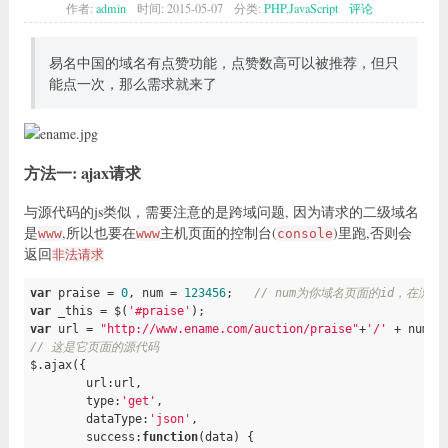
作者:
admin
时间:
2015-05-07
分类:
PHP
,
JavaScript
评论
易名中国的域名有点赞功能，点赞数高可以被推荐，但只
能点一次，那么需求就来了
方法一: ajax请求
与源代码的js类似，需要注意的是跨域问题, 因为请求的二级域名
是
,所以也要在
主机页面的控制台(
)里跑,否则会
www
www
console
返回
非法请求
var
 praise = 
0
, num = 
123456
;   
// num为你域名页面的id，在浏
var
 _this = $(
'#praise'
var
 url = 
"http://www.ename.com/auction/praise"
+
'/'
 + num +
// 这是它页面的源代码
$.ajax({

        url:url,

        type:
'get'
,

        dataType:
'json'
,

        success:
function
(data)
{
