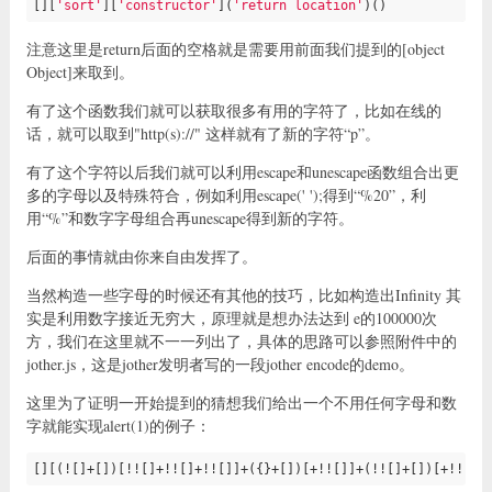
[][
'sort'
][
'constructor'
](
'return location'
)()
注意这里是return后面的空格就是需要用前面我们提到的[object
Object]来取到。
有了这个函数我们就可以获取很多有用的字符了，比如在线的
话，就可以取到"http(s)://" 这样就有了新的字符“p”。
有了这个字符以后我们就可以利用escape和unescape函数组合出更
多的字母以及特殊符合，例如利用escape(' ');得到“%20”，利
用“%”和数字字母组合再unescape得到新的字符。
后面的事情就由你来自由发挥了。
当然构造一些字母的时候还有其他的技巧，比如构造出Infinity 其
实是利用数字接近无穷大，原理就是想办法达到 e的100000次
方，我们在这里就不一一列出了，具体的思路可以参照附件中的
jother.js，这是jother发明者写的一段jother encode的demo。
这里为了证明一开始提到的猜想我们给出一个不用任何字母和数
字就能实现alert(1)的例子：
[
][
(![
]+[
])[
!![
]+!![
]+!![
]]+({}+[
])[
+!![
]]+(!![
]+[
])[
+!![
]]