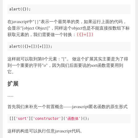
alert({});
在javascript中"{}"表示一个最简单的类，如果运行上面的代码，
会显示"[object Object]"，同样这个object也是不能直接按数组下标
获取元素的，我们需要做一个转换：
({}+[])
alert(({}+[])[+[]]);
这样就可以取到第0个元素："["。 做这个扩展其实主要是为了得
到一个重要的字符"o"，因为我们后面要说的sort函数需要用到
它。
扩展
----
首先我们来补充一个前置概念——javascript匿名函数的原生形式
[][
'sort'
][
'constructor'
](
'函数体'
)();
​这样的构造可以执行任意javascript代码。