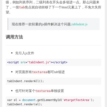
级，例如列表序列，二级列表在开头会多缩进一点。那么问题来
            oldHeight = 
false
;

了，一按
焦点就自动转移了下一个html元素上了，不免大失所
tab
          } 
else
 { 
//滚动
望。
            that.css({

              left: l,

              top: height + 
document
.documentElement.scrollT
现在推荐一款轻量的js插件解决这个问题,
tabIndent.js
            })

          }

        });

调用方法
      }

    });

  };

})(jQuery);
先引入js文件
<
script
src
=
"tabIndent.js"
>
</
script
>
对页面所有
都可tab缩进
textarea
tabIndent.renderAll();
也可针对某个
单独设置
textarea
var
 el = 
document
.getELementById(
'#targetTextArea'
);

tabIndent.render(el);