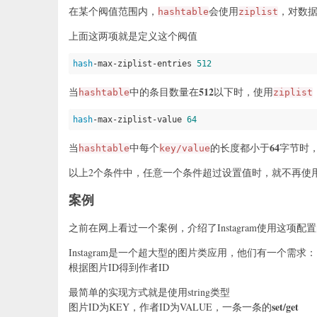
在某个阀值范围内，
会使用
，对数
hashtable
ziplist
上面这两项就是定义这个阀值
hash
-max-ziplist-entries 
512
512
当
中的条目数量在
以下时，使用
hashtable
ziplist
hash
-max-ziplist-value 
64
64
当
中每个
的长度都小于
字节时
hashtable
key/value
以上2个条件中，任意一个条件超过设置值时，就不再使用zip
案例
之前在网上看过一个案例，介绍了Instagram使用这项配
Instagram是一个超大型的图片类应用，他们有一个需求：
根据图片ID得到作者ID
最简单的实现方式就是使用string类型
set/get
图片ID为KEY，作者ID为VALUE，一条一条的