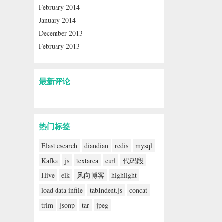
February 2014
January 2014
December 2013
February 2013
最新评论
热门标签
Elasticsearch
diandian
redis
mysql
Kafka
js
textarea
curl
代码段
Hive
elk
风向博客
highlight
load data infile
tabIndent.js
concat
trim
jsonp
tar
jpeg