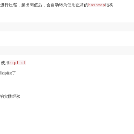
据进行压缩，超出阀值后，会自动转为使用正常的
结构
hashmap
，使用
ziplist
list了
置的实践经验