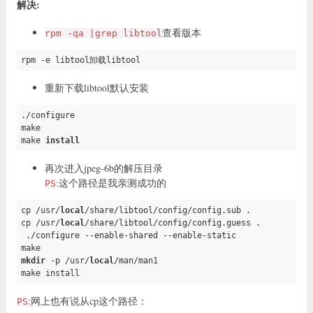
解决:
查看版本
rpm -qa |grep libtool
rpm 
-e
 libtool卸载libtool
重新下载libtool默认安装
./configure

make

make 
install
再次进入jpeg-6b的解压目录
:这个路径是我亲测成功的
PS
cp /usr/
local
/share/libtool/config/config.sub .

cp /usr/
local
/share/libtool/config/config.guess .

 ./configure --enable-shared --enable-static

mkdir
 -p /usr/
local
/man/man1

make install
:网上也有说从cp这个路径：
PS